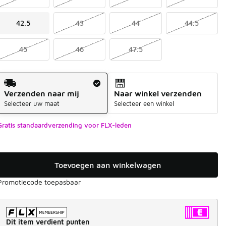
42.5
43
44
44.5
45
46
47.5
Verzendmethode
Verzenden naar mij
Naar winkel verzenden
Selecteer uw maat
Selecteer een winkel
Gratis standaardverzending voor FLX-leden
Toevoegen aan winkelwagen
Promotiecode toepasbaar
Dit item verdient punten