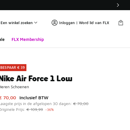
Een winkel zoeken
Inloggen | Word lid van FLX
ale
FLX Membership
BESPAAR € 39
Nike Air Force 1 Low
Heren Schoenen
Dit artikel is in de uitverkoop. Dit artikel is in de aanbieding
€ 70,00
Inclusief BTW
Laagste prijs in de afgelopen 30 dagen:
€ 70,00
Originele Prijs:
€ 109,99
-36%