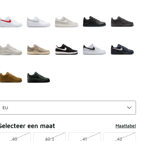
Selecteer een maat
Maattabel
40
40.5
41
42