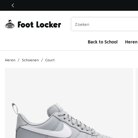
Deze link wordt geopend in een nieuw venster
Back to School
Heren
Heren
/
Schoenen
/
Court