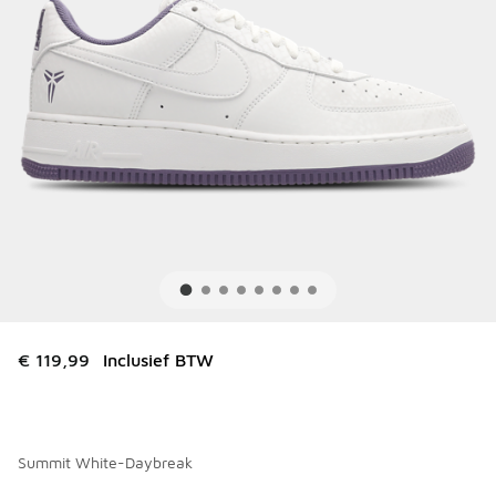
€ 119,99
Inclusief BTW
Summit White-Daybreak
Kies een model
*
Pagina 1 van 1 met 1 tot 1 van 1 kleuren.