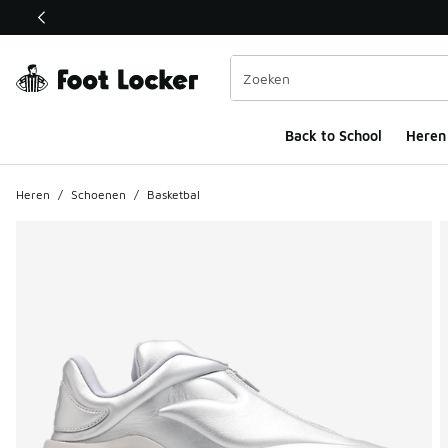
Deze link wordt geopend in een nieuw venster
Back to School
Heren
Heren
/
Schoenen
/
Basketbal