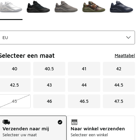
Selecteer een maat
Maattabel
40
40.5
41
42
42.5
43
44
44.5
45
46
46.5
47.5
Verzendmethode
Verzenden naar mij
Naar winkel verzenden
Selecteer uw maat
Selecteer een winkel