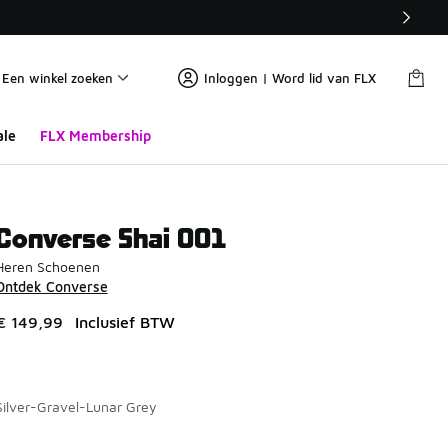
Een winkel zoeken
Inloggen | Word lid van FLX
ale
FLX Membership
Converse Shai 001
Heren Schoenen
Ontdek Converse
€ 149,99
Inclusief BTW
Silver-Gravel-Lunar Grey
Pagina 1 van 1 met 1 tot 5 van 5 kleuren.
Kies een model
*