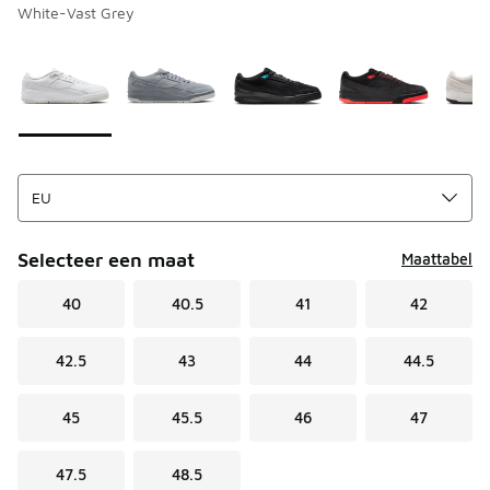
White-Vast Grey
Pagina 1 van 1 met 1 tot 8 van 8 kleuren.
Kies een model
*
Selecteer een maat
Maattabel
40
40.5
41
42
42.5
43
44
44.5
45
45.5
46
47
47.5
48.5