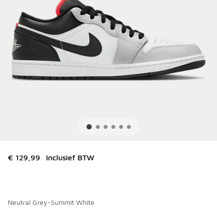
€ 129,99
Inclusief BTW
Neutral Grey-Summit White
Kies een model
*
Pagina 1 van 1 met 1 tot 1 van 1 kleuren.