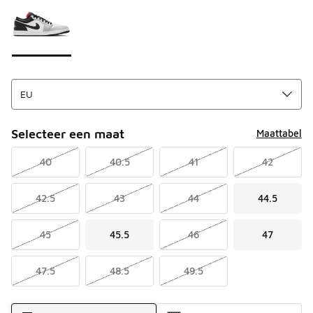
Selecteer een maat
Maattabel
40
40.5
41
42
42.5
43
44
44.5
45
45.5
46
47
47.5
48.5
49.5
Verzendmethode