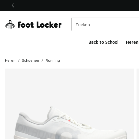
Deze link wordt geopend in een nieuw venster
Back to School
Heren
Heren
/
Schoenen
/
Running