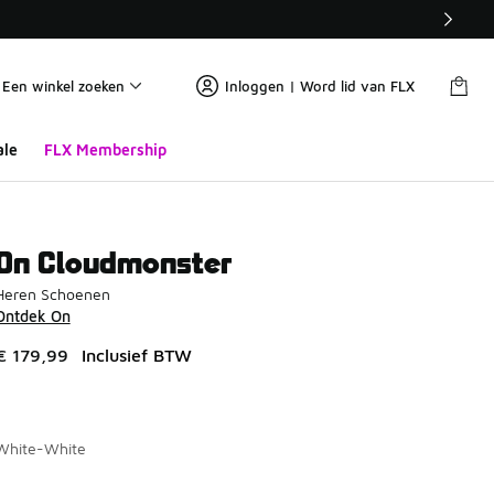
Een winkel zoeken
Inloggen | Word lid van FLX
ale
FLX Membership
On Cloudmonster
Heren Schoenen
Ontdek On
€ 179,99
Inclusief BTW
White-White
Pagina 1 van 1 met 1 tot 6 van 6 kleuren.
Kies een model
*