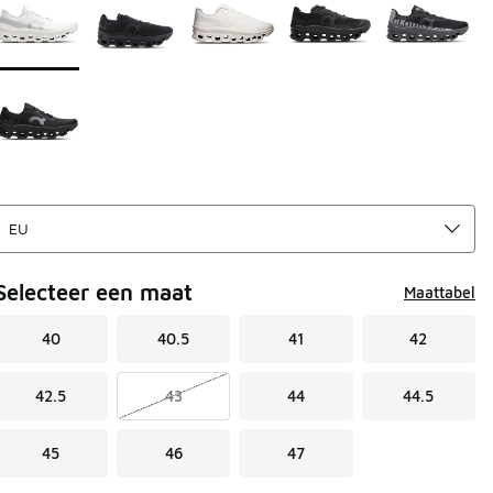
Selecteer een maat
Maattabel
40
40.5
41
42
42.5
43
44
44.5
45
46
47