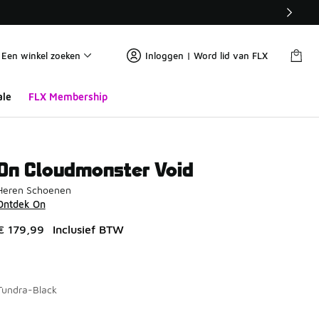
Een winkel zoeken
Inloggen | Word lid van FLX
ale
FLX Membership
On Cloudmonster Void
Heren Schoenen
Ontdek On
€ 179,99
Inclusief BTW
Tundra-Black
Pagina 1 van 1 met 1 tot 3 van 3 kleuren.
Kies een model
*