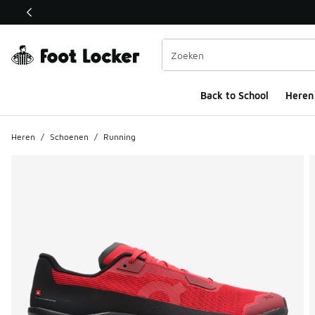
Deze link wordt geopend in een nieuw venster
Back to School
Heren
Heren
/
Schoenen
/
Running