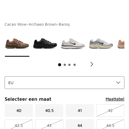
Cacao Wow-Archaeo Brown-Baroq
Pagina 1 van 4 met 1 tot 10 van 35 kleuren.
Kies een model
*
K
Selecteer een maat
Maattabel
40
40.5
41
42
42.5
43
44
44.5