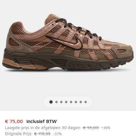
Dit artikel is in de uitverkoop. Dit artikel is in de aanbied
€ 75,00
Inclusief BTW
Laagste prijs in de afgelopen 30 dagen:
€ 55,00
+36%
Originele Prijs:
€ 119,99
-37%