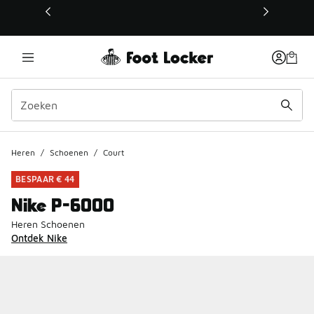
Deze link wordt geopend in een nieuw venster
Heren
/
Schoenen
/
Court
BESPAAR € 44
Nike P-6000
Heren Schoenen
Ontdek Nike