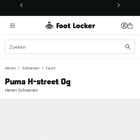
Deze link wordt geopend in een nieuw venster
Heren
/
Schoenen
/
Court
Puma H-street Og
Heren Schoenen