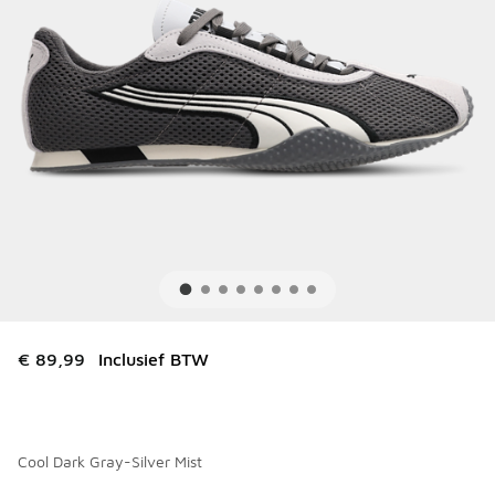
€ 89,99
Inclusief BTW
Cool Dark Gray-Silver Mist
Kies een model
*
Pagina 1 van 1 met 1 tot 3 van 3 kleuren.