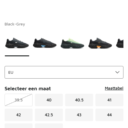
Black-Grey
Pagina 1 van 1 met 1 tot 7 van 7 kleuren.
Kies een model
*
Selecteer een maat
Maattabel
39.5
40
40.5
41
42
42.5
43
44