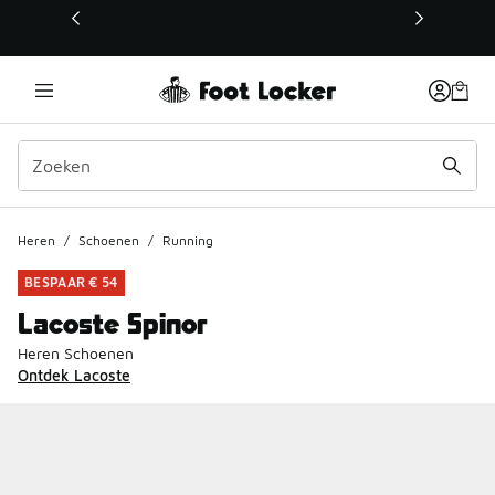
Deze link wordt geopend in een nieuw venster
Heren
/
Schoenen
/
Running
BESPAAR € 54
Lacoste Spinor
Heren Schoenen
Ontdek Lacoste