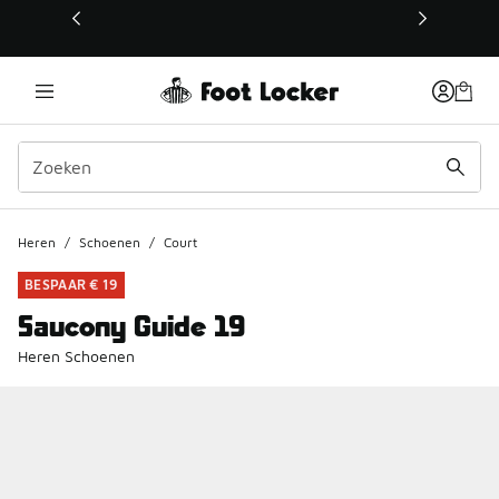
Deze link wordt geopend in een nieuw venster
Heren
/
Schoenen
/
Court
BESPAAR € 19
Saucony Guide 19
Heren Schoenen