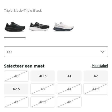
Triple Black-Triple Black
Kies een model
*
Pagina 1 van 1 met 1 tot 3 van 3 kleuren.
Selecteer een maat
Maattabel
40
40.5
41
42
42.5
43
44
44.5
45
46.5
48