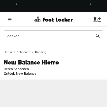
Deze link wordt geopend in een nieuw venster
Heren
/
Schoenen
/
Running
New Balance Hierro
Heren Schoenen
Ontdek New Balance