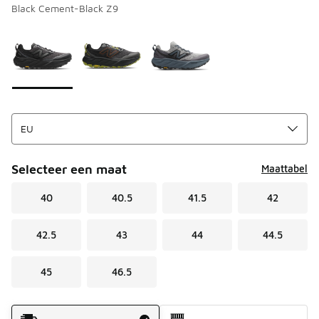
Black Cement-Black Z9
Pagina 1 van 1 met 1 tot 3 van 3 kleuren.
Kies een model
*
Selecteer een maat
Maattabel
40
40.5
41.5
42
42.5
43
44
44.5
45
46.5
Verzendmethode