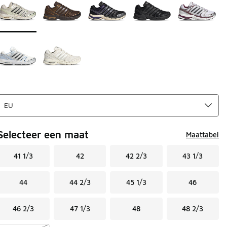
Selecteer een maat
Maattabel
41 1/3
42
42 2/3
43 1/3
44
44 2/3
45 1/3
46
46 2/3
47 1/3
48
48 2/3