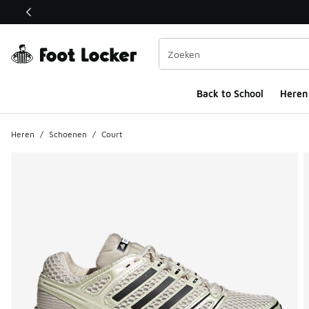
Deze link wordt geopend in een nieuw venster
Back to School
Heren
Heren
/
Schoenen
/
Court