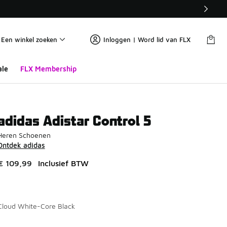
Een winkel zoeken
Inloggen | Word lid van FLX
ale
FLX Membership
adidas Adistar Control 5
Heren Schoenen
Ontdek adidas
€ 109,99
Inclusief BTW
Cloud White-Core Black
Pagina 1 van 1 met 1 tot 7 van 7 kleuren.
Kies een model
*