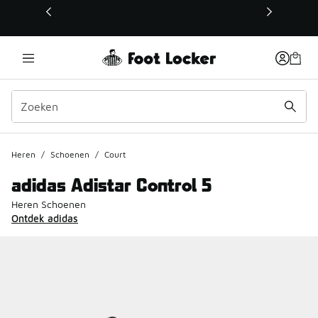
Deze link wordt geopend in een nieuw venster
Heren
/
Schoenen
/
Court
adidas Adistar Control 5
Heren Schoenen
Ontdek adidas