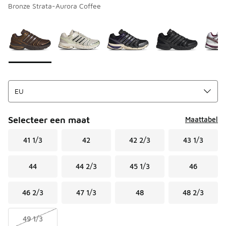
Bronze Strata-Aurora Coffee
Pagina 1 van 1 met 1 tot 7 van 7 kleuren.
Kies een model
*
Selecteer een maat
Maattabel
41 1/3
42
42 2/3
43 1/3
44
44 2/3
45 1/3
46
46 2/3
47 1/3
48
48 2/3
49 1/3