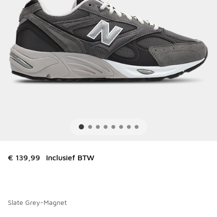
€ 139,99
Inclusief BTW
Slate Grey-Magnet
Kies een model
*
Pagina 1 van 1 met 1 tot 3 van 3 kleuren.