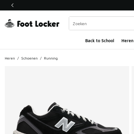
Deze link wordt geopend in een nieuw venster
Back to School
Heren
Heren
/
Schoenen
/
Running