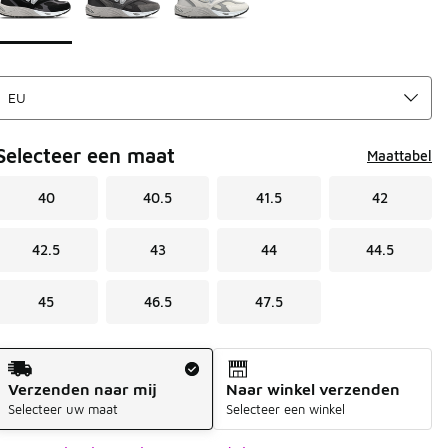
Selecteer een maat
Maattabel
40
40.5
41.5
42
42.5
43
44
44.5
45
46.5
47.5
Verzendmethode
Verzenden naar mij
Naar winkel verzenden
Selecteer uw maat
Selecteer een winkel