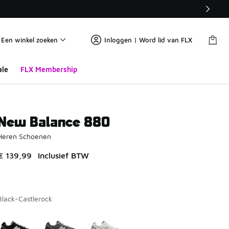
Een winkel zoeken
Inloggen | Word lid van FLX
ale
FLX Membership
New Balance 880
Heren Schoenen
€ 139,99
Inclusief BTW
Black-Castlerock
Kies een model
*
Pagina 1 van 1 met 1 tot 3 van 3 kleuren.