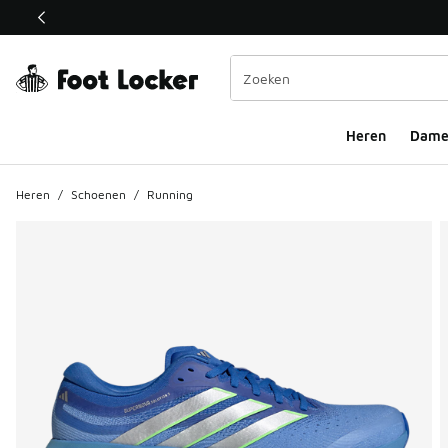
Deze link wordt geopend in een nieuw venster
Heren
Dame
Heren
/
Schoenen
/
Running