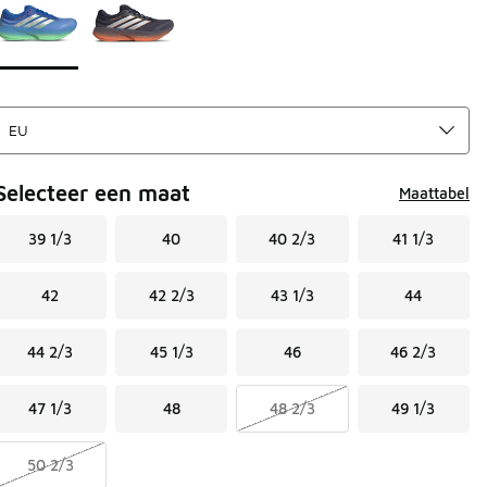
Selecteer een maat
Maattabel
39 1/3
40
40 2/3
41 1/3
42
42 2/3
43 1/3
44
44 2/3
45 1/3
46
46 2/3
47 1/3
48
48 2/3
49 1/3
50 2/3