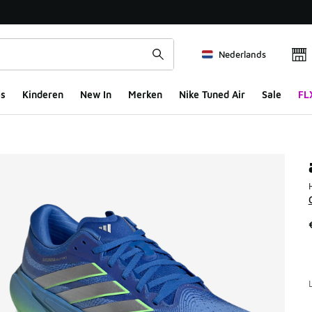
Nederlands
s
Kinderen
New In
Merken
Nike Tuned Air
Sale
FL