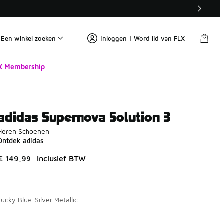
Een winkel zoeken
Inloggen | Word lid van FLX
X Membership
adidas Supernova Solution 3
Heren Schoenen
Ontdek adidas
€ 149,99
Inclusief BTW
Lucky Blue-Silver Metallic
Pagina 1 van 1 met 1 tot 2 van 2 kleuren.
Kies een model
*