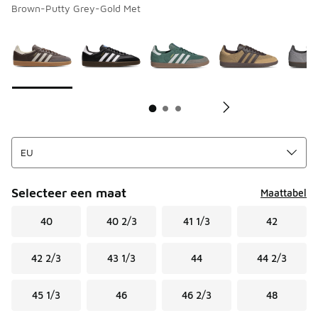
Brown-Putty Grey-Gold Met
Pagina 1 van 3 met 1 tot 10 van 21 kleuren.
Kies een model
*
K
Selecteer een maat
Maattabel
40
40 2/3
41 1/3
42
42 2/3
43 1/3
44
44 2/3
45 1/3
46
46 2/3
48