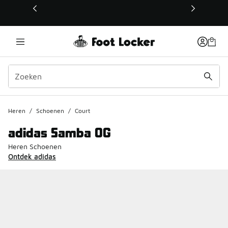
Deze link wordt geopend in een nieuw venster
Heren
/
Schoenen
/
Court
adidas Samba OG
Heren Schoenen
Ontdek adidas