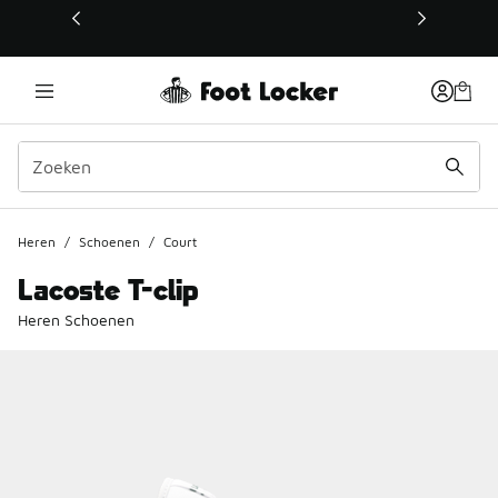
Deze link wordt geopend in een nieuw venster
Heren
/
Schoenen
/
Court
Lacoste T-clip
Heren Schoenen