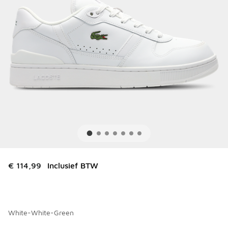
€ 114,99
Inclusief BTW
White-White-Green
Kies een model
*
Pagina 1 van 1 met 1 tot 1 van 1 kleuren.