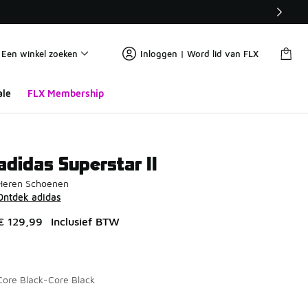
Een winkel zoeken
Inloggen | Word lid van FLX
ale
FLX Membership
adidas Superstar II
Heren Schoenen
Ontdek adidas
€ 129,99
Inclusief BTW
Core Black-Core Black
Pagina 1 van 2 met 1 tot 10 van 19 kleuren.
Kies een model
*
K