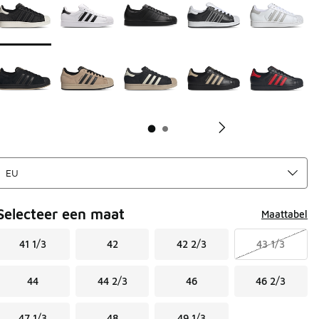
Selecteer een maat
Maattabel
41 1/3
42
42 2/3
43 1/3
44
44 2/3
46
46 2/3
47 1/3
48
49 1/3