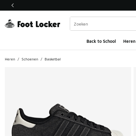
Deze link wordt geopend in een nieuw venster
Back to School
Heren
Heren
/
Schoenen
/
Basketbal