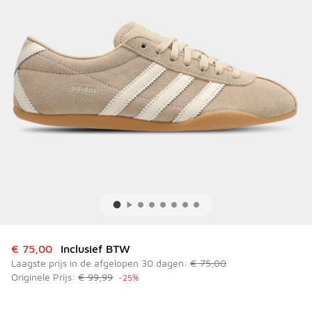
Dit artikel is in de uitverkoop. Dit artikel is in de aanbied
€ 75,00
Inclusief BTW
Laagste prijs in de afgelopen 30 dagen:
€ 75,00
Originele Prijs:
€ 99,99
-25%