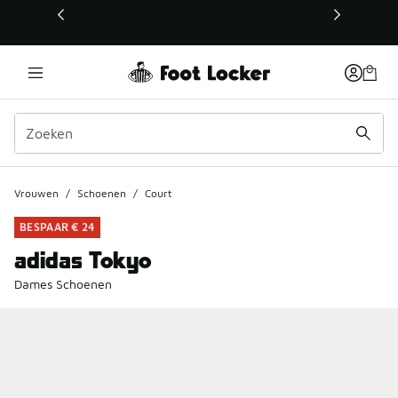
Deze link wordt geopend in een nieuw venster
Vrouwen
/
Schoenen
/
Court
BESPAAR € 24
adidas Tokyo
Dames Schoenen