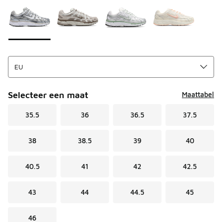
Selecteer een maat
Maattabel
35.5
36
36.5
37.5
38
38.5
39
40
40.5
41
42
42.5
43
44
44.5
45
46