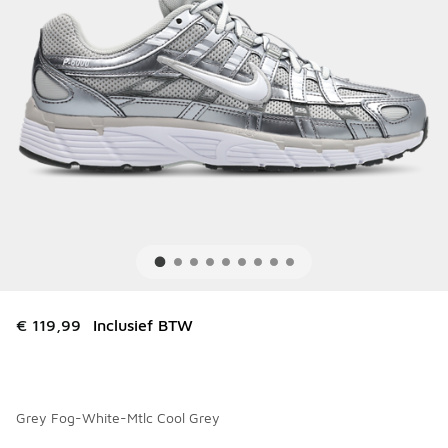
€ 119,99
Inclusief BTW
Grey Fog-White-Mtlc Cool Grey
Kies een model
*
Pagina 1 van 1 met 1 tot 4 van 4 kleuren.