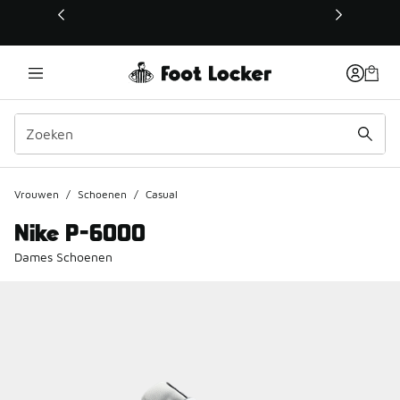
Deze link wordt geopend in een nieuw venster
Vrouwen
/
Schoenen
/
Casual
Nike P-6000
Dames Schoenen