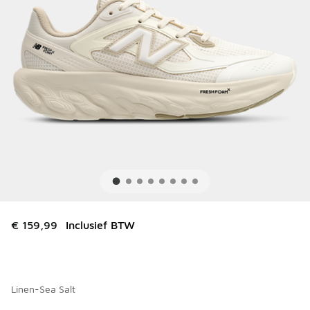
€ 159,99
Inclusief BTW
Linen-Sea Salt
Kies een model
*
Pagina 1 van 1 met 1 tot 8 van 8 kleuren.