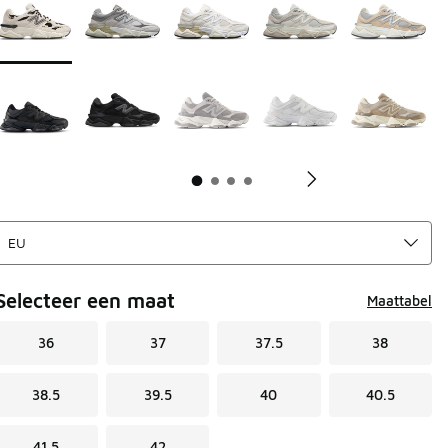
Selecteer een maat
Maattabel
36
37
37.5
38
38.5
39.5
40
40.5
41.5
42