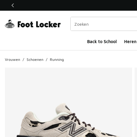
Deze link wordt geopend in een nieuw venster
Back to School
Heren
Vrouwen
/
Schoenen
/
Running