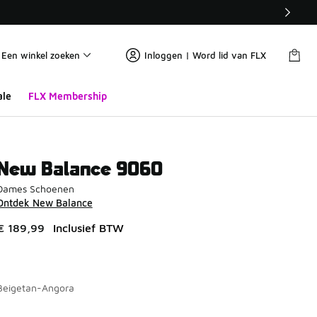
Een winkel zoeken
Inloggen | Word lid van FLX
ale
FLX Membership
New Balance 9060
Dames Schoenen
Ontdek New Balance
€ 189,99
Inclusief BTW
Beigetan-Angora
Pagina 1 van 4 met 1 tot 10 van 34 kleuren.
Kies een model
*
K