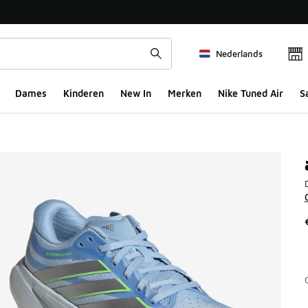
Nederlands
Dames
Kinderen
New In
Merken
Nike Tuned Air
S