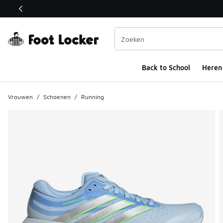
Deze link wordt geopend in een nieuw venster
Back to School
Heren
Vrouwen
/
Schoenen
/
Running