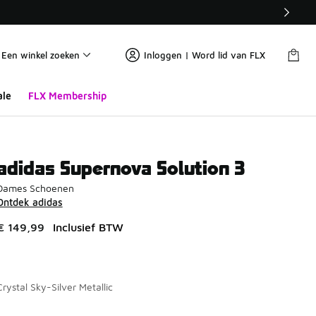
Een winkel zoeken
Inloggen | Word lid van FLX
ale
FLX Membership
adidas Supernova Solution 3
Dames Schoenen
Ontdek adidas
€ 149,99
Inclusief BTW
Crystal Sky-Silver Metallic
Pagina 1 van 1 met 1 tot 1 van 1 kleuren.
Kies een model
*