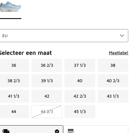
Selecteer een maat
Maattabel
36
36 2/3
37 1/3
38
38 2/3
39 1/3
40
40 2/3
41 1/3
42
42 2/3
43 1/3
44
44 2/3
45 1/3
Verzendmethode