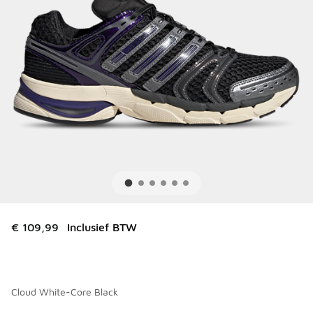
€ 109,99
Inclusief BTW
Cloud White-Core Black
Kies een model
*
Pagina 1 van 2 met 1 tot 10 van 13 kleuren.