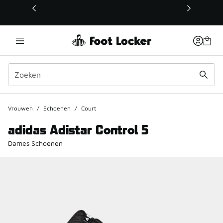
Deze link wordt geopend in een nieuw venster
Vrouwen
/
Schoenen
/
Court
adidas Adistar Control 5
Dames Schoenen