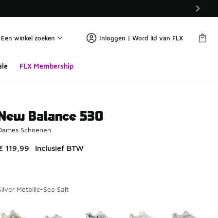
Een winkel zoeken
Inloggen | Word lid van FLX
ale
FLX Membership
New Balance 530
Dames Schoenen
€ 119,99
Inclusief BTW
Silver Metallic-Sea Salt
Kies een model
*
Pagina 1 van 2 met 1 tot 10 van 14 kleuren.