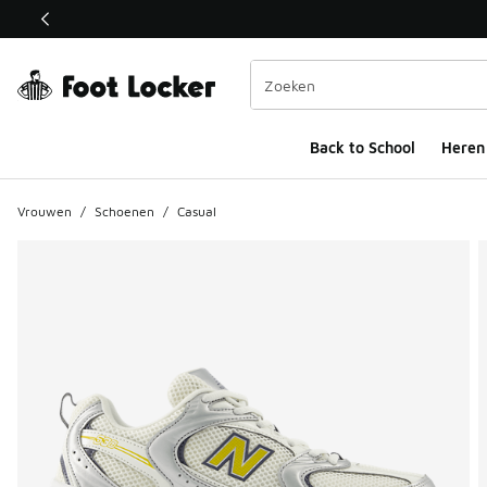
Deze link wordt geopend in een nieuw venster
Back to School
Heren
Vrouwen
/
Schoenen
/
Casual