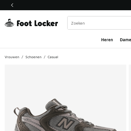
Deze link wordt geopend in een nieuw venster
Heren
Dame
Vrouwen
/
Schoenen
/
Casual