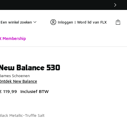
Een winkel zoeken
Inloggen | Word lid van FLX
X Membership
New Balance 530
Dames Schoenen
Ontdek New Balance
€ 119,99
Inclusief BTW
Black Metallic-Truffle Salt
Pagina 1 van 2 met 1 tot 10 van 14 kleuren.
Kies een model
*
K