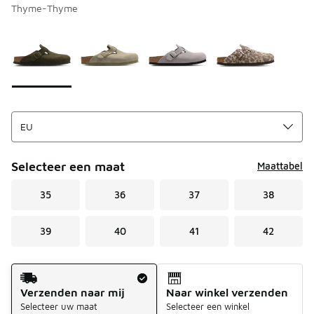
Thyme-Thyme
Pagina 1 van 1 met 1 tot 4 van 4 kleuren.
Kies een model
*
Selecteer een maat
Maattabel
35
36
37
38
39
40
41
42
Verzendmethode
Verzenden naar mij
Naar winkel verzenden
Selecteer uw maat
Selecteer een winkel