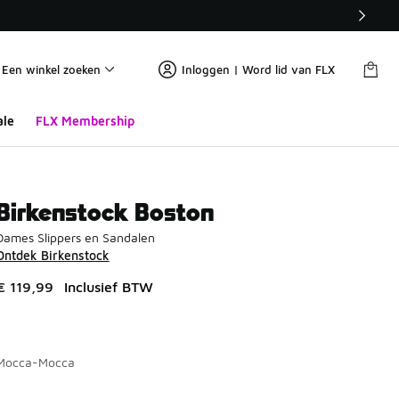
Een winkel zoeken
Inloggen | Word lid van FLX
ale
FLX Membership
Birkenstock Boston
Dames Slippers en Sandalen
Ontdek Birkenstock
€ 119,99
Inclusief BTW
Mocca-Mocca
Pagina 1 van 1 met 1 tot 2 van 2 kleuren.
Kies een model
*