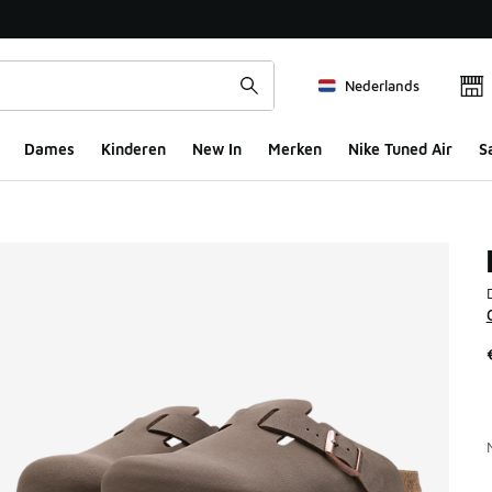
Nederlands
Dames
Kinderen
New In
Merken
Nike Tuned Air
S