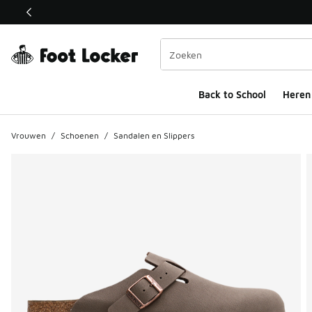
Deze link wordt geopend in een nieuw venster
Back to School
Heren
Vrouwen
/
Schoenen
/
Sandalen en Slippers