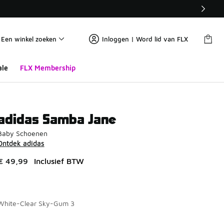
Een winkel zoeken
Inloggen | Word lid van FLX
ale
FLX Membership
adidas Samba Jane
Baby Schoenen
Ontdek adidas
€ 49,99
Inclusief BTW
White-Clear Sky-Gum 3
Pagina 1 van 1 met 1 tot 4 van 4 kleuren.
Kies een model
*