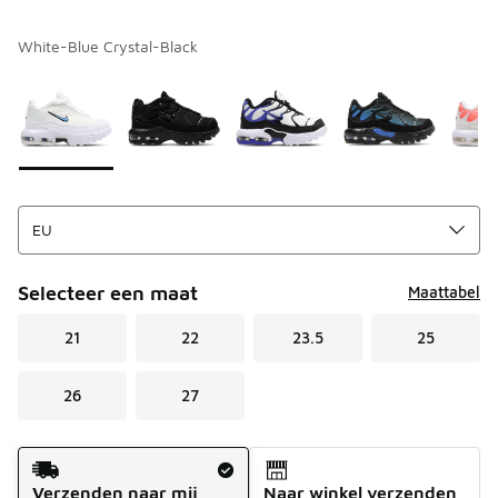
White-Blue Crystal-Black
Kies een model
*
Pagina 1 van 1 met 1 tot 7 van 7 kleuren.
Selecteer een maat
Maattabel
21
22
23.5
25
26
27
Verzendmethode
Verzenden naar mij
Naar winkel verzenden