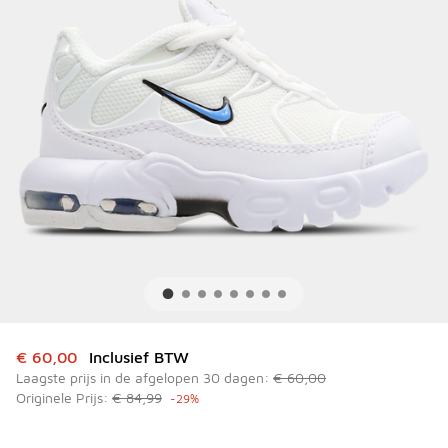
Dit artikel is in de uitverkoop. Dit artikel is in de aanbied
€ 60,00
Inclusief BTW
Laagste prijs in de afgelopen 30 dagen:
€ 60,00
Originele Prijs:
€ 84,99
-29%