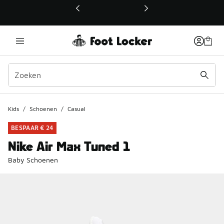
Deze link wordt geopend in een nieuw venster
Kids
/
Schoenen
/
Casual
BESPAAR € 24
Nike Air Max Tuned 1
Baby Schoenen