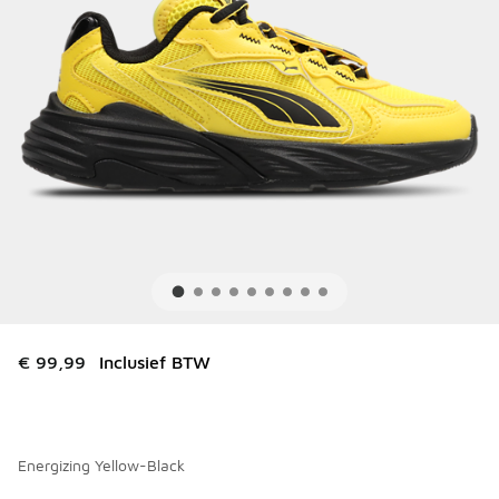
€ 99,99
Inclusief BTW
Energizing Yellow-Black
Kies een model
*
Pagina 1 van 1 met 1 tot 1 van 1 kleuren.