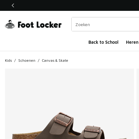
Deze link wordt geopend in een nieuw venster
Back to School
Heren
Kids
/
Schoenen
/
Canvas & Skate