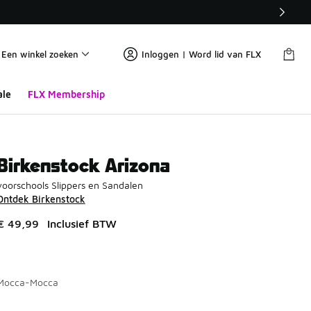
Een winkel zoeken
Inloggen | Word lid van FLX
ale
FLX Membership
Birkenstock Arizona
voorschools Slippers en Sandalen
Ontdek Birkenstock
€ 49,99
Inclusief BTW
Mocca-Mocca
Pagina 1 van 1 met 1 tot 2 van 2 kleuren.
Kies een model
*