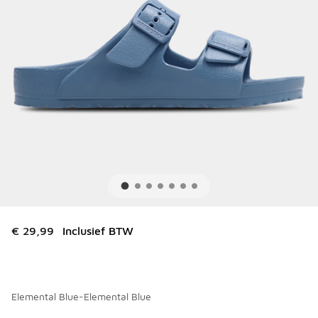
€ 29,99
Inclusief BTW
Elemental Blue-Elemental Blue
Kies een model
*
Pagina 1 van 1 met 1 tot 4 van 4 kleuren.