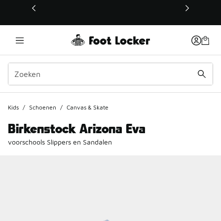
Deze link wordt geopend in een nieuw venster
Kids
/
Schoenen
/
Canvas & Skate
Birkenstock Arizona Eva
voorschools Slippers en Sandalen