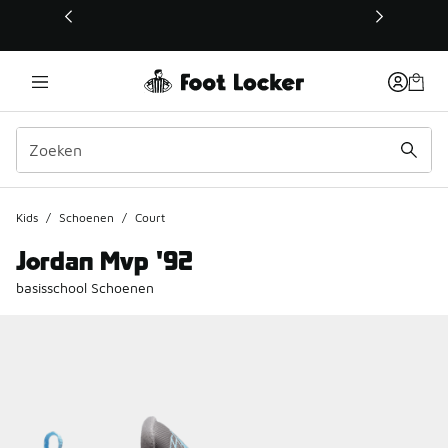
Deze link wordt geopend in een nieuw venster
Kids
/
Schoenen
/
Court
Jordan Mvp '92
basisschool Schoenen