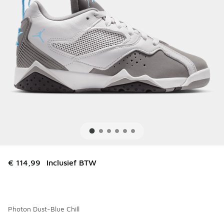
€ 114,99
Inclusief BTW
Photon Dust-Blue Chill
Kies een model
*
Pagina 1 van 1 met 1 tot 2 van 2 kleuren.