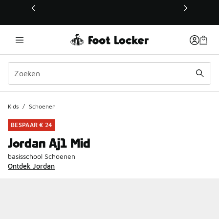
Deze link wordt geopend in een nieuw venster
Kids
/
Schoenen
BESPAAR € 24
Jordan Aj1 Mid
basisschool Schoenen
Ontdek Jordan