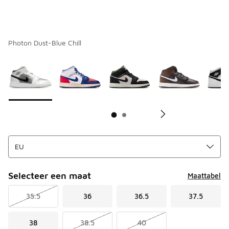
Photon Dust-Blue Chill
Pagina 1 van 2 met 1 tot 10 van 17 kleuren.
Kies een model
*
K
Selecteer een maat
Maattabel
35.5
36
36.5
37.5
38
38.5
40