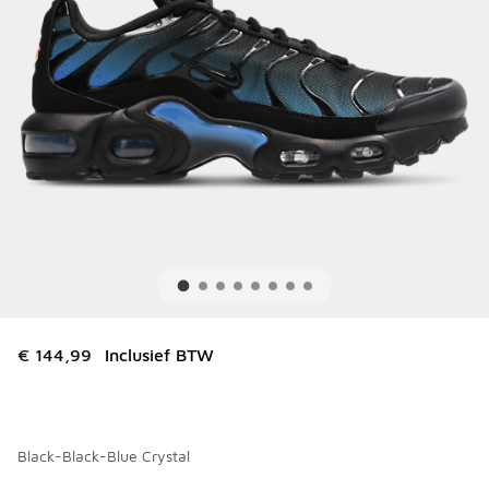
€ 144,99
Inclusief BTW
Black-Black-Blue Crystal
Kies een model
*
Pagina 1 van 3 met 1 tot 10 van 22 kleuren.