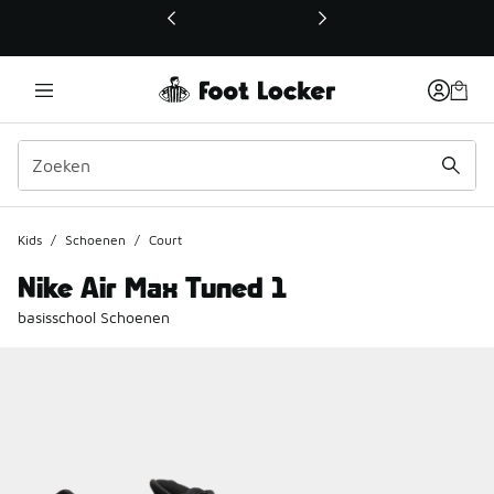
Deze link wordt geopend in een nieuw venster
Kids
/
Schoenen
/
Court
Nike Air Max Tuned 1
basisschool Schoenen