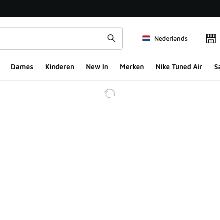
Nederlands
Dames
Kinderen
New In
Merken
Nike Tuned Air
S