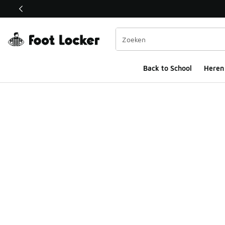
Deze link wordt geopend in een nieuw venster
Back to School
Heren