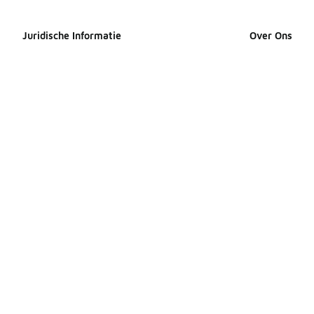
Juridische Informatie
Over Ons
Cookieverklaring
Over Foot Loc
Privacyverklaring
Perscontact
Algemene voorwaarden
Careers
Toegankelijkheidsverklaring
Producten Sit
Je rechten
Producten Sit