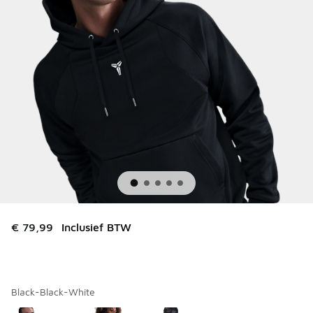
€ 79,99
Inclusief BTW
Black-Black-White
Kies een model
*
Pagina 1 van 1 met 1 tot 3 van 3 kleuren.