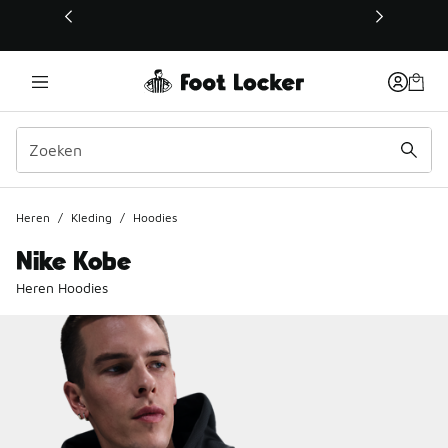
Deze link wordt geopend in een nieuw venster
Heren
/
Kleding
/
Hoodies
Nike Kobe
Heren Hoodies