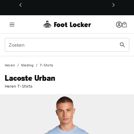
Deze link wordt geopend in een nieuw venster
Heren
/
Kleding
/
T-Shirts
Lacoste Urban
Heren T-Shirts