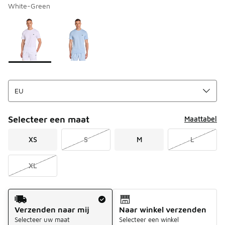
White-Green
Pagina 1 van 1 met 1 tot 2 van 2 kleuren.
Kies een model
*
Selecteer een maat
Maattabel
XS
S
M
L
XL
Verzendmethode
Verzenden naar mij
Naar winkel verzenden
Selecteer uw maat
Selecteer een winkel