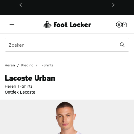
Deze link wordt geopend in een nieuw venster
Heren
/
Kleding
/
T-Shirts
Lacoste Urban
Heren T-Shirts
Ontdek Lacoste