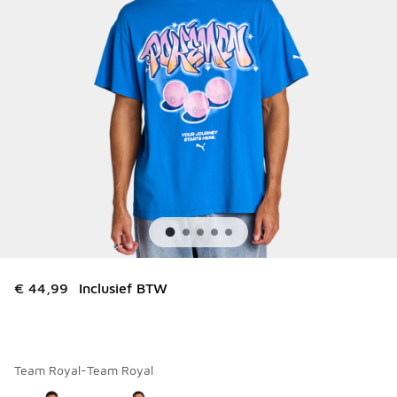
€ 44,99
Inclusief BTW
Team Royal-Team Royal
Kies een model
*
Pagina 1 van 1 met 1 tot 2 van 2 kleuren.