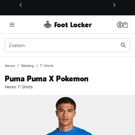
Deze link wordt geopend in een nieuw venster
Heren
/
Kleding
/
T-Shirts
Puma Puma X Pokemon
Heren T-Shirts