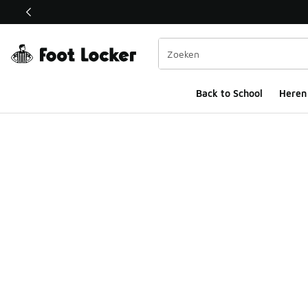
Deze link wordt geopend in een nieuw venster
Back to School
Heren