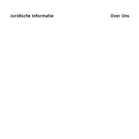
Juridische Informatie
Over Ons
Cookieverklaring
Over Foot Loc
Privacyverklaring
Perscontact
Algemene voorwaarden
Careers
Toegankelijkheidsverklaring
Producten Sit
Je rechten
Producten Sit