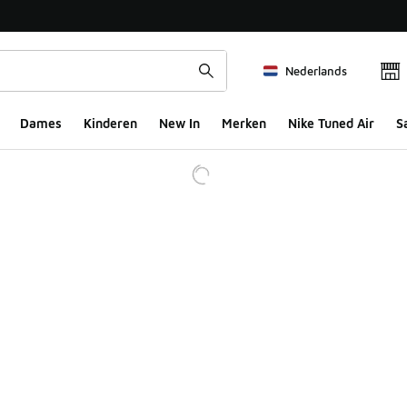
Nederlands
Dames
Kinderen
New In
Merken
Nike Tuned Air
S