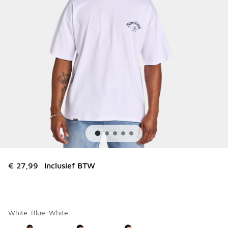
€ 27,99
Inclusief BTW
White-Blue-White
Kies een model
*
Pagina 1 van 1 met 1 tot 3 van 3 kleuren.