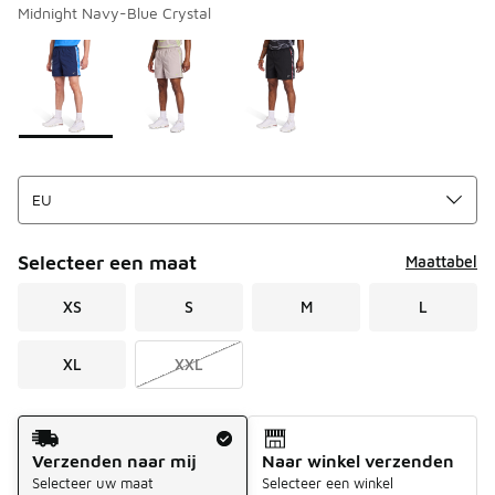
Midnight Navy-Blue Crystal
Pagina 1 van 1 met 1 tot 3 van 3 kleuren.
Kies een model
*
Selecteer een maat
Maattabel
XS
S
M
L
XL
XXL
Verzendmethode
Verzenden naar mij
Naar winkel verzenden
Selecteer uw maat
Selecteer een winkel