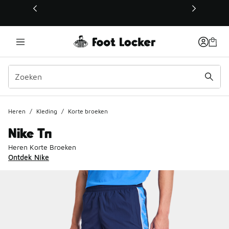
Deze link wordt geopend in een nieuw venster
Heren
/
Kleding
/
Korte broeken
Nike Tn
Heren Korte Broeken
Ontdek Nike