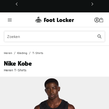
Deze link wordt geopend in een nieuw venster
Heren
/
Kleding
/
T-Shirts
Nike Kobe
Heren T-Shirts