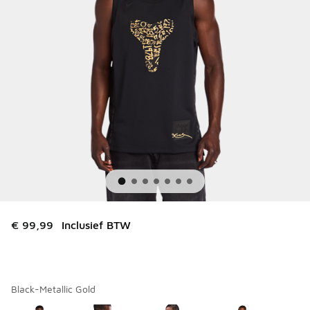
€ 99,99
Inclusief BTW
Black-Metallic Gold
Kies een model
*
Pagina 1 van 1 met 1 tot 7 van 7 kleuren.