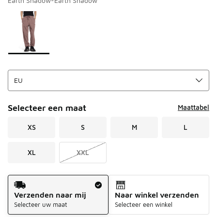
Earth Shadow-Earth Shadow
Kies een model
*
Pagina 1 van 1 met 1 tot 1 van 1 kleuren.
Selecteer een maat
Maattabel
XS
S
M
L
XL
XXL
Verzendmethode
Verzenden naar mij
Naar winkel verzenden
Selecteer uw maat
Selecteer een winkel