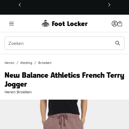
Deze link wordt geopend in een nieuw venster
Heren
/
Kleding
/
Broeken
New Balance Athletics French Terry
Jogger
Heren Broeken