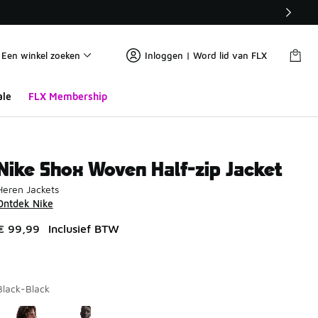
Een winkel zoeken
Inloggen | Word lid van FLX
ale
FLX Membership
Nike Shox Woven Half-zip Jacket
Heren Jackets
Ontdek Nike
€ 99,99
Inclusief BTW
Black-Black
Pagina 1 van 1 met 1 tot 2 van 2 kleuren.
Kies een model
*