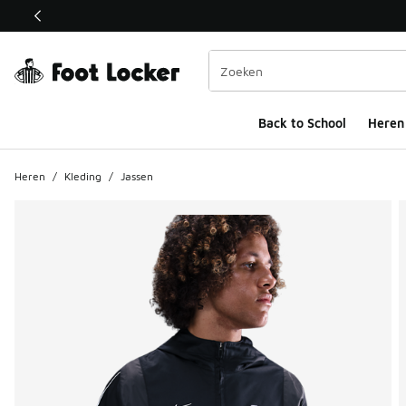
Deze link wordt geopend in een nieuw venster
Back to School
Heren
Heren
/
Kleding
/
Jassen