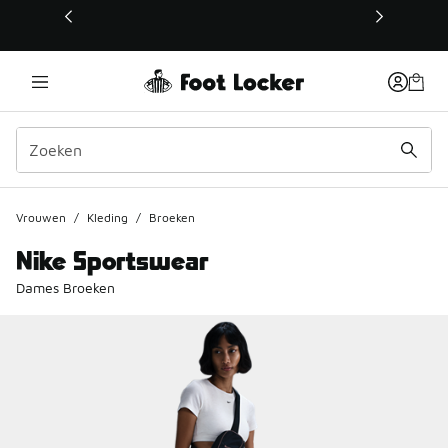
Deze link wordt geopend in een nieuw venster
Vrouwen
/
Kleding
/
Broeken
Nike Sportswear
Dames Broeken